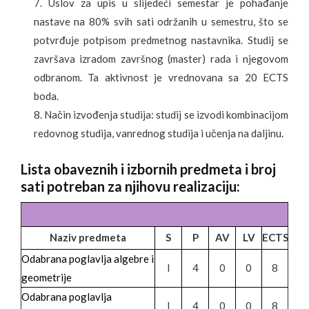
Uslov za upis u slijedeći semestar je pohađanje
nastave na 80% svih sati održanih u semestru, što se
potvrđuje potpisom predmetnog nastavnika. Studij se
završava izradom završnog (master) rada i njegovom
odbranom. Ta aktivnost je vrednovana sa 20 ECTS
boda.
Način izvođenja studija: studij se izvodi kombinacijom
redovnog studija, vanrednog studija i učenja na daljinu.
Lista obaveznih i izbornih predmeta i broj
sati potreban za njihovu realizaciju:
Naziv predmeta
S
P
AV
LV
ECTS
Odabrana poglavlja algebre i
I
4
0
0
8
geometrije
Odabrana poglavlja
I
4
0
0
8