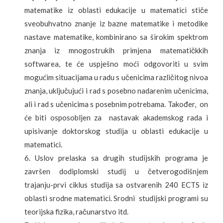
matematike iz oblasti edukacije u matematici stiče
sveobuhvatno znanje iz bazne matematike i metodike
nastave matematike, kombinirano sa širokim spektrom
znanja iz mnogostrukih primjena matematičkkih
softwarea, te će uspješno moći odgovoriti u svim
mogućim situacijama u radu s učenicima različitog nivoa
znanja, uključujući i rad s posebno nadarenim učenicima,
ali i rad s učenicima s posebnim potrebama. Također, on
će biti osposobljen za nastavak akademskog rada i
upisivanje doktorskog studija u oblasti edukacije u
matematici.
Uslov prelaska sa drugih studijskih programa je
završen dodiplomski studij u četverogodišnjem
trajanju-prvi ciklus studija sa ostvarenih 240 ECTS iz
oblasti srodne matematici. Srodni studijski programi su
teorijska fizika, računarstvo itd.