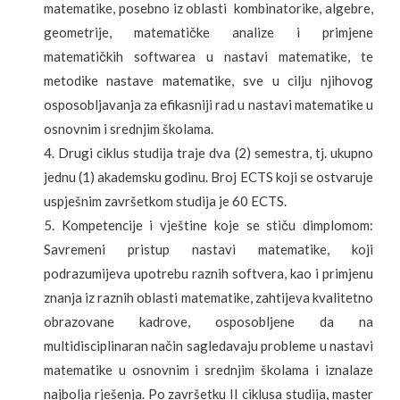
matematike, posebno iz oblasti kombinatorike, algebre,
geometrije, matematičke analize i primjene
matematičkih softwarea u nastavi matematike, te
metodike nastave matematike, sve u cilju njihovog
osposobljavanja za efikasniji rad u nastavi matematike u
osnovnim i srednjim školama.
Drugi ciklus studija traje dva (2) semestra, tj. ukupno
jednu (1) akademsku godinu. Broj ECTS koji se ostvaruje
uspješnim završetkom studija je 60 ECTS.
Kompetencije i vještine koje se stiču dimplomom:
Savremeni pristup nastavi matematike, koji
podrazumijeva upotrebu raznih softvera, kao i primjenu
znanja iz raznih oblasti matematike, zahtijeva kvalitetno
obrazovane kadrove, osposobljene da na
multidisciplinaran način sagledavaju probleme u nastavi
matematike u osnovnim i srednjim školama i iznalaze
najbolja rješenja. Po završetku II ciklusa studija, master