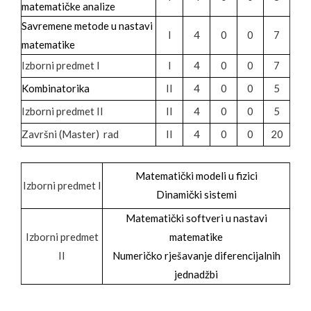
matematičke analize
Savremene metode u nastavi
I
4
0
0
7
matematike
Izborni predmet I
I
4
0
0
7
Kombinatorika
II
4
0
0
5
Izborni predmet II
II
4
0
0
5
Završni (Master) rad
II
4
0
0
20
Matematički modeli u fizici
Izborni predmet I
Dinamički sistemi
Matematički softveri u nastavi
Izborni predmet
matematike
II
Numeričko rješavanje diferencijalnih
jednadžbi