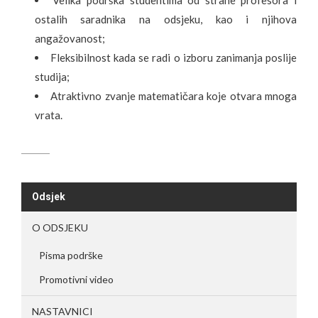
Velika podrška studentima od strane profesora i
ostalih saradnika na odsjeku, kao i njihova
angažovanost;
Fleksibilnost kada se radi o izboru zanimanja poslije
studija;
Atraktivno zvanje matematičara koje otvara mnoga
vrata.
Odsjek
O ODSJEKU
Pisma podrške
Promotivni video
NASTAVNICI