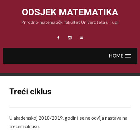
Skip
to
ODSJEK MATEMATIKA
content
Prirodno-matematički fakultet Univerziteta u Tuzli
Facebook
Instagram
Email
HOME
Treći ciklus
U akademskoj 2018/2019. godini se ne odvija nastava na
trećem ciklusu.